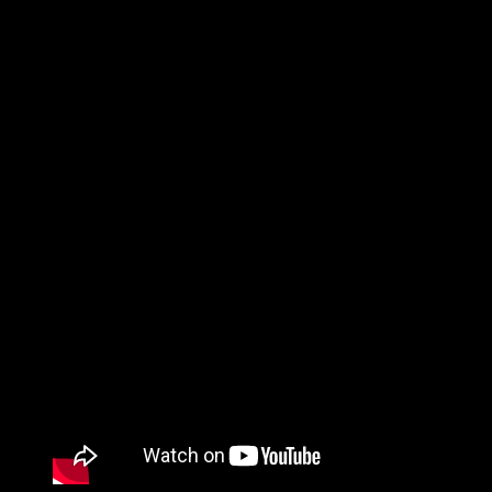
rodine. Za svoj život vytvoril desiatky úspešných dizajnov
nápojového a stolového skla, ktoré sa po celom svete používajú
dodnes.
Rozhovor