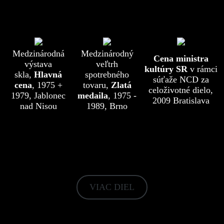
Významné ocenenia
Medzinárodná
Medzinárodný
Cena ministra
výstava
veľtrh
kultúry SR
v rámci
skla,
Hlavná
spotrebného
súťaže NCD za
cena
, 1975 +
tovaru,
Zlatá
celoživotné dielo,
1979, Jablonec
medaila
, 1975 -
2009 Bratislava
nad Nisou
1989, Brno
Výber z tvorby
VIAC DIEL